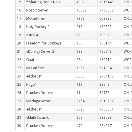
15
!! Sharing-Devils No.2 !!
4032
1915446
ONLI
16
Nordic Server
10002
7478902
WOR
17
MO-ad-free
1378
609930
ONLI
18
Holy Donkey 2
213
132803
ONLI
19
Astra-4
92
108820
ONLI
20
Freedom for Donkeys
198
169174
WOR
21
eDonkey Server 2
233
195749
WOR
22
Gaal
264
150310
WOR
23
MO-ad-free
1057
591904
ONLI
24
ed2k-rust
6538
2784163
ONLI
25
Hugo1
119
28248
ONLI
26
Drunken Donkey
91
60755
ONLI
27
Mazinga Server
3764
1013282
ONLI
28
ed2k-rust
3325
1333351
ONLI
29
eMule Cosmic
908
539589
ONLI
30
Drunken Donkey
470
234067
ONLI