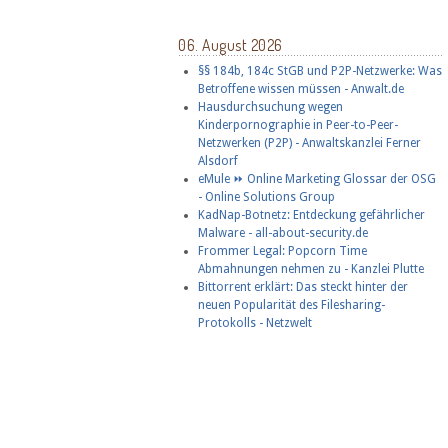
06. August 2026
§§ 184b, 184c StGB und P2P-Netzwerke: Was
Betroffene wissen müssen - Anwalt.de
Hausdurchsuchung wegen
Kinderpornographie in Peer-to-Peer-
Netzwerken (P2P) - Anwaltskanzlei Ferner
Alsdorf
eMule ⏩ Online Marketing Glossar der OSG
- Online Solutions Group
KadNap-Botnetz: Entdeckung gefährlicher
Malware - all-about-security.de
Frommer Legal: Popcorn Time
Abmahnungen nehmen zu - Kanzlei Plutte
Bittorrent erklärt: Das steckt hinter der
neuen Popularität des Filesharing-
Protokolls - Netzwelt