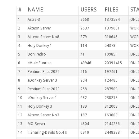
#
NAME
USERS
FILES
ST
1
Astra-3
2668
1373594
ONLI
2
Akteon Server
2637
1379601
WOR
3
Akteon Server No8
379
310646
WOR
4
Holy Donkey 1
114
54378
WOR
5
Don Pedro
41
10985
ONLI
6
eMule Sunrise
49946
20391415
ONLI
7
Pentium Pilat 2022
216
197461
ONLI
8
eDonkey Server 3
204
124485
ONLI
9
Pentium Pilat 2023
258
287509
ONLI
10
eDonkey Server 1
282
238213
ONLI
11
Holy Donkey 3
189
312008
ONLI
12
Akteon Server No3
187
163603
ONLI
13
MO-Server
4804
2144286
ONLI
14
!! Sharing-Devils No.4 !!
6910
2448388
ONLI