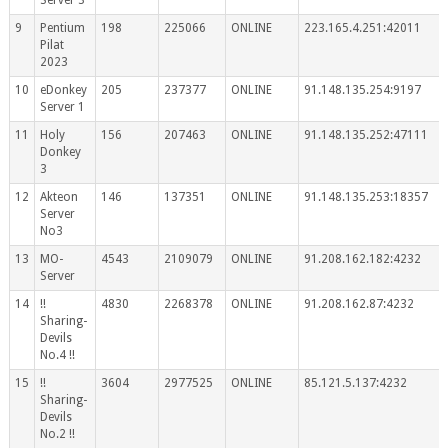
9
Pentium
198
225066
ONLINE
223.165.4.251:42011
Pilat
2023
10
eDonkey
205
237377
ONLINE
91.148.135.254:9197
Server 1
11
Holy
156
207463
ONLINE
91.148.135.252:47111
Donkey
3
12
Akteon
146
137351
ONLINE
91.148.135.253:18357
Server
No3
13
MO-
4543
2109079
ONLINE
91.208.162.182:4232
Server
14
!!
4830
2268378
ONLINE
91.208.162.87:4232
Sharing-
Devils
No.4 !!
15
!!
3604
2977525
ONLINE
85.121.5.137:4232
Sharing-
Devils
No.2 !!