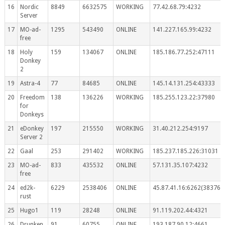
16
Nordic
8849
6632575
WORKING
77.42.68.79:4232
Server
17
MO-ad-
1295
543490
ONLINE
141.227.165.99:4232
free
18
Holy
159
134067
ONLINE
185.186.77.252:47111
Donkey
2
19
Astra-4
77
84685
ONLINE
145.14.131.254:43333
20
Freedom
138
136226
WORKING
185.255.123.22:37980
for
Donkeys
21
eDonkey
197
215550
WORKING
31.40.212.254:9197
Server 2
22
Gaal
253
291402
WORKING
185.237.185.226:31031
23
MO-ad-
833
435532
ONLINE
57.131.35.107:4232
free
24
ed2k-
6229
2538406
ONLINE
45.87.41.16:6262(383767
rust
25
Hugo1
119
28248
ONLINE
91.119.202.44:4321
26
Drunken
91
60755
ONLINE
193.187.90.12:4661