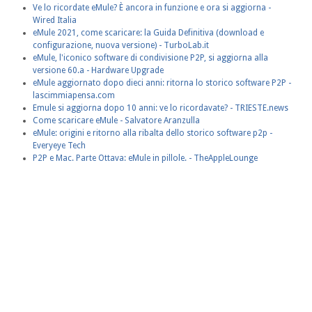
Ve lo ricordate eMule? È ancora in funzione e ora si aggiorna -
Wired Italia
eMule 2021, come scaricare: la Guida Definitiva (download e
configurazione, nuova versione) - TurboLab.it
eMule, l'iconico software di condivisione P2P, si aggiorna alla
versione 60.a - Hardware Upgrade
eMule aggiornato dopo dieci anni: ritorna lo storico software P2P -
lascimmiapensa.com
Emule si aggiorna dopo 10 anni: ve lo ricordavate? - TRIESTE.news
Come scaricare eMule - Salvatore Aranzulla
eMule: origini e ritorno alla ribalta dello storico software p2p -
Everyeye Tech
P2P e Mac. Parte Ottava: eMule in pillole. - TheAppleLounge