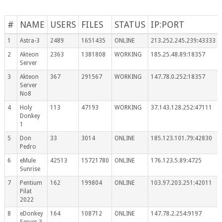
#
NAME
USERS
FILES
STATUS
IP:PORT
1
Astra-3
2489
1651435
ONLINE
213.252.245.239:43333
2
Akteon
2363
1381808
WORKING
185.25.48.89:18357
Server
3
Akteon
367
291567
WORKING
147.78.0.252:18357
Server
No8
4
Holy
113
47193
WORKING
37.143.128.252:47111
Donkey
1
5
Don
33
3014
ONLINE
185.123.101.79:42830
Pedro
6
eMule
42513
15721780
ONLINE
176.123.5.89:4725
Sunrise
7
Pentium
162
199804
ONLINE
103.97.203.251:42011
Pilat
2022
8
eDonkey
164
108712
ONLINE
147.78.2.254:9197
Server 3